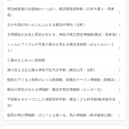
明治維新後の出版物がいっぱい。横浜開港資料館（日本大通り・馬車
道）
古き中国の匂いがぷんぷんする横浜中華街（元町）
文明開化の文化と歴史が分かる。神奈川県立歴史博物館(横浜・馬車道)
シュルレアリズムや写真の展示が見れる横浜美術館（みなとみらい２
１）
三菱みなとみらい技術館
港の見える丘公園＆神奈川近代文学館（横浜山手・元町）
階段を下りると昭和のレトロ館満載、新横浜ラーメン博物館（新横浜）
横浜の歴史が分かる博物館・横浜市歴史博物館（センター北）
宇宙船をモチーフにした体験型科学館・横浜こども科学館(根岸線洋光
台)
競馬や馬の博物館・ポニーとも遊べる。馬の博物館（根岸森林公園）