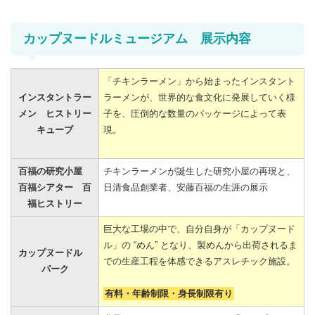
カップヌードルミュージアム 展示内容
「チキンラーメン」から始まったインスタント
インスタントラー
ラーメンが、世界的な食文化に発展していく様
メン ヒストリー
子を、圧倒的な数量のパッケージによって表
キューブ
現。
百福の研究小屋
チキンラーメンが誕生した研究小屋の再現と、
百福シアター 百
日清食品創業者、安藤百福の生涯の展示
福ヒストリー
巨大な工場の中で、自分自身が「カップヌード
ル」の “めん” となり、製めんから出荷されるま
カップヌードル
での生産工程を体感できるアスレチック施設。
パーク
有料・年齢制限・身長制限有り