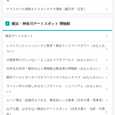
名
テラスモール湘南＆１０９シネマズ湘南（藤沢市・辻堂）
横浜・神奈川デートスポット 博物館
横浜デートスポット
レストランとショッピングと夜景！横浜ランドマークタワー（みなとみ
らい）
大観覧車だけじゃない！よこはまコスモワールド（みなとみらい）
日本丸が目印！横浜みなと博物館は横浜港の博物館（みなとみらい）
横浜ワールドポーターズ＆ワーナーマイカルシネマズ（みなとみらい）
ラーメン作りが楽しめるカップヌードル ミュージアム（みなとみら
い）
ムード満点・結婚式もできる、横浜赤レンガ倉庫（日本大通・馬車道）
山下公園、はずせない横浜のデートスポット（日本大通り・元町・中華
街）