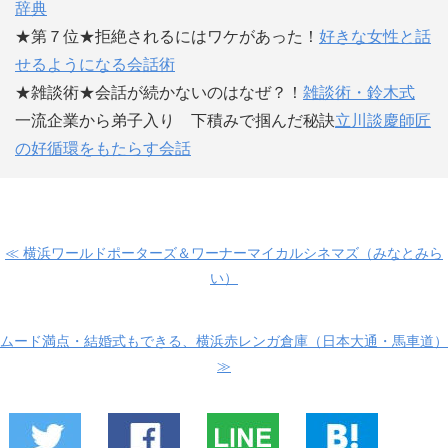
辞典
★第７位★拒絶されるにはワケがあった！
好きな女性と話
せるようになる会話術
★雑談術★会話が続かないのはなぜ？！
雑談術・鈴木式
一流企業から弟子入り 下積みで掴んだ秘訣
立川談慶師匠
の好循環をもたらす会話
≪ 横浜ワールドポーターズ＆ワーナーマイカルシネマズ（みなとみら
い）
ムード満点・結婚式もできる、横浜赤レンガ倉庫（日本大通・馬車道）
≫