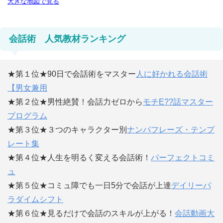
大きな地図で見る
会話術 人気教材ランキング
★第１位★90日で会話術をマスター
人に好かれる会話術
【男女兼用
★第２位★男性絶賛！会話力ゼロから
モチE??話マスター
プログラム
★第３位★３つのキャラクター別
ナンパフレーズ・テンプ
レート集
★第４位★人生を明るく変える会話術！
パーフェクトコミ
ュ
★第５位★コミュ障でも一日5分で会話が上達
デイリーパ
ラダイムシフト
★第６位★見るだけで会話のスキルが上がる！
会話動画大