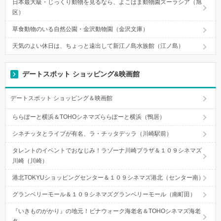
日本最大級・じっくり動物を見るなら、よこはま動物園ズーラシア（旭
区）
草食動物のいる自然公園・金沢動物園（金沢文庫）
天気のよい休日は、ちょっと遠出して新江ノ島水族館（江ノ島）
デートスポット ショッピング&映画館
デートスポット ショッピング＆映画館
ららぽーと横浜＆TOHOシネマズららぽーと横浜（鴨居）
シネチッタとライブが有名、ラ・チッタデッラ（川崎駅前）
タレントのイベントでおなじみ！ラゾーナ川崎プラザ＆１０９シネマズ
川崎（川崎）
港北TOKYUショッピングセンター＆１０９シネマズ港北（センター南）
グランベリーモール＆１０９シネマズグランベリーモール（南町田）
『いきものがかり』の地元！ビナウォーク海老名＆TOHOシネマズ海老