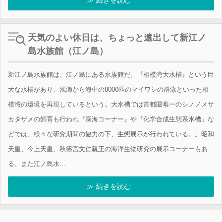
続きを読む
天気のよい休日は、ちょっと遠出して新江ノ
島水族館（江ノ島）
新江ノ島水族館は、江ノ島にある水族館だ。『相模湾大水槽』という巨
大な水槽があり、浅瀬から海中の8000匹のマイワシの群泳といった相
模湾の環境を再現しているという。大水槽では首都圏唯一のシノノメサ
カタザメの飼育も行われ『深海コーナー』や『化学合成生態系水槽』な
どでは、様々な研究期間の協力の下、生態展示が行われている。。昭和
天皇、今上天皇、秋篠宮文仁親王の海洋生物研究の展示コーナーもあ
る。また江ノ島水...
続きを読む