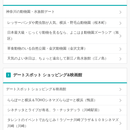
神奈川の動物園・水族館デート
レッサーパンダや爬虫類が人気、横浜・野毛山動物園（桜木町）
日本最大級・じっくり動物を見るなら、よこはま動物園ズーラシア（旭
区）
草食動物のいる自然公園・金沢動物園（金沢文庫）
天気のよい休日は、ちょっと遠出して新江ノ島水族館（江ノ島）
デートスポット ショッピング&映画館
デートスポット ショッピング＆映画館
ららぽーと横浜＆TOHOシネマズららぽーと横浜（鴨居）
シネチッタとライブが有名、ラ・チッタデッラ（川崎駅前）
タレントのイベントでおなじみ！ラゾーナ川崎プラザ＆１０９シネマズ
川崎（川崎）