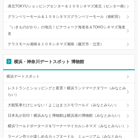
港北TOKYUショッピングセンター＆１０９シネマズ港北（センター南）
グランベリーモール＆１０９シネマズグランベリーモール（南町田）
『いきものがかり』の地元！ビナウォーク海老名＆TOHOシネマズ海老
名
テラスモール湘南＆１０９シネマズ湘南（藤沢市・辻堂）
横浜・神奈川デートスポット 博物館
横浜デートスポット
レストランとショッピングと夜景！横浜ランドマークタワー（みなとみ
らい）
大観覧車だけじゃない！よこはまコスモワールド（みなとみらい）
日本丸が目印！横浜みなと博物館は横浜港の博物館（みなとみらい）
横浜ワールドポーターズ＆ワーナーマイカルシネマズ（みなとみらい）
ラーメン作りが楽しめるカップヌードル ミュージアム（みなとみら