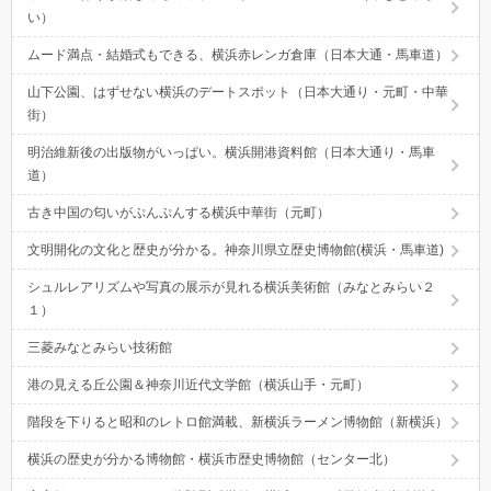
い）
ムード満点・結婚式もできる、横浜赤レンガ倉庫（日本大通・馬車道）
山下公園、はずせない横浜のデートスポット（日本大通り・元町・中華
街）
明治維新後の出版物がいっぱい。横浜開港資料館（日本大通り・馬車
道）
古き中国の匂いがぷんぷんする横浜中華街（元町）
文明開化の文化と歴史が分かる。神奈川県立歴史博物館(横浜・馬車道)
シュルレアリズムや写真の展示が見れる横浜美術館（みなとみらい２
１）
三菱みなとみらい技術館
港の見える丘公園＆神奈川近代文学館（横浜山手・元町）
階段を下りると昭和のレトロ館満載、新横浜ラーメン博物館（新横浜）
横浜の歴史が分かる博物館・横浜市歴史博物館（センター北）