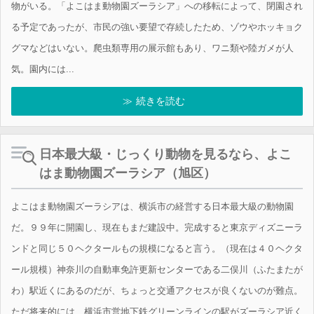
物がいる。「よこはま動物園ズーラシア」への移転によって、閉園され
る予定であったが、市民の強い要望で存続したため、ゾウやホッキョク
グマなどはいない。爬虫類専用の展示館もあり、ワニ類や陸ガメが人
気。園内には...
続きを読む
日本最大級・じっくり動物を見るなら、よこ
はま動物園ズーラシア（旭区）
よこはま動物園ズーラシアは、横浜市の経営する日本最大級の動物園
だ。９９年に開園し、現在もまだ建設中。完成すると東京ディズニーラ
ンドと同じ５０ヘクタールもの規模になると言う。（現在は４０ヘクタ
ール規模）神奈川の自動車免許更新センターである二俣川（ふたまたが
わ）駅近くにあるのだが、ちょっと交通アクセスが良くないのが難点。
ただ将来的には、横浜市営地下鉄グリーンラインの駅がズーラシア近く