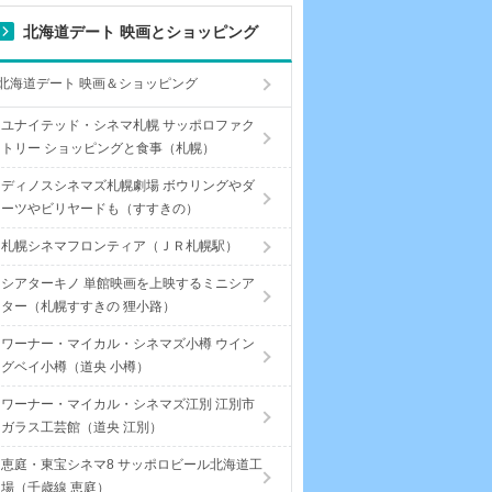
北海道デート 映画とショッピング
北海道デート 映画＆ショッピング
ユナイテッド・シネマ札幌 サッポロファク
トリー ショッピングと食事（札幌）
ディノスシネマズ札幌劇場 ボウリングやダ
ーツやビリヤードも（すすきの）
札幌シネマフロンティア（ＪＲ札幌駅）
シアターキノ 単館映画を上映するミニシア
ター（札幌すすきの 狸小路）
ワーナー・マイカル・シネマズ小樽 ウイン
グベイ小樽（道央 小樽）
ワーナー・マイカル・シネマズ江別 江別市
ガラス工芸館（道央 江別）
恵庭・東宝シネマ8 サッポロビール北海道工
場（千歳線 恵庭）