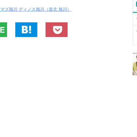
ネマズ旭川 ディノス旭川（道北 旭川）