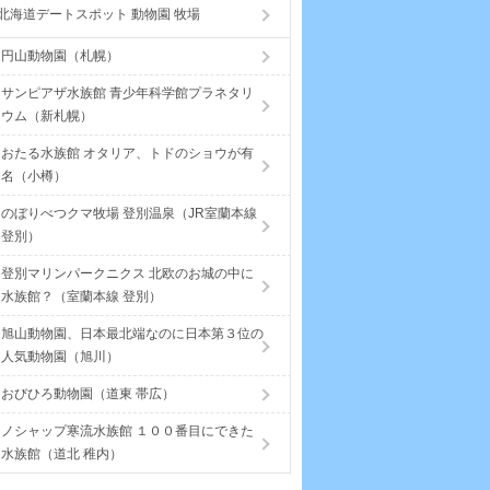
北海道デートスポット 動物園 牧場
円山動物園（札幌）
サンピアザ水族館 青少年科学館プラネタリ
ウム（新札幌）
おたる水族館 オタリア、トドのショウが有
名（小樽）
のぼりべつクマ牧場 登別温泉（JR室蘭本線
登別）
登別マリンパークニクス 北欧のお城の中に
水族館？（室蘭本線 登別）
旭山動物園、日本最北端なのに日本第３位の
人気動物園（旭川）
おびひろ動物園（道東 帯広）
ノシャップ寒流水族館 １００番目にできた
水族館（道北 稚内）