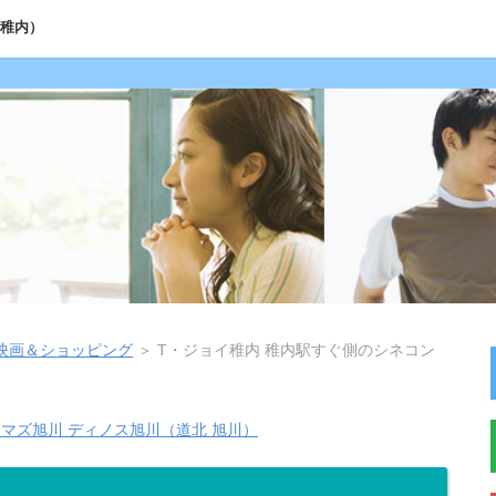
 稚内）
映画＆ショッピング
＞ T・ジョイ稚内 稚内駅すぐ側のシネコン
ネマズ旭川 ディノス旭川（道北 旭川）