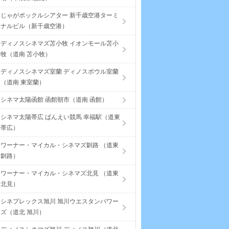
じゃがポックルシアター 新千歳空港ターミ
ナルビル（新千歳空港）
ディノスシネマズ苫小牧 イオンモール苫小
牧（道南 苫小牧）
ディノスシネマズ室蘭 ディノスボウル室蘭
（道南 東室蘭）
シネマ太陽函館 函館朝市（道南 函館）
シネマ太陽帯広 ばんえい競馬 幸福駅（道東
帯広）
ワーナー・マイカル・シネマズ釧路 （道東
釧路）
ワーナー・マイカル・シネマズ北見 （道東
北見）
シネプレックス旭川 旭川ウエスタンパワー
ズ（道北 旭川）