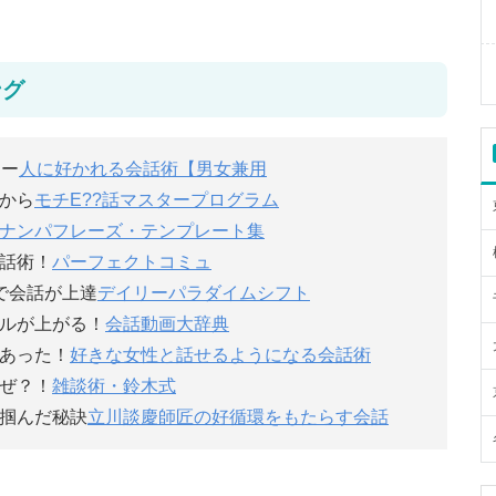
ング
ター
人に好かれる会話術【男女兼用
から
モチE??話マスタープログラム
ナンパフレーズ・テンプレート集
話術！
パーフェクトコミュ
で会話が上達
デイリーパラダイムシフト
ルが上がる！
会話動画大辞典
あった！
好きな女性と話せるようになる会話術
ぜ？！
雑談術・鈴木式
掴んだ秘訣
立川談慶師匠の好循環をもたらす会話