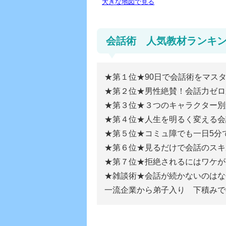
大きな地図で見る
会話術 人気教材ランキ
★第１位★90日で会話術をマス
★第２位★男性絶賛！会話力ゼロ
★第３位★３つのキャラクター別
★第４位★人生を明るく変える会
★第５位★コミュ障でも一日5分
★第６位★見るだけで会話のスキ
★第７位★拒絶されるにはワケが
★雑談術★会話が続かないのはな
一流企業から弟子入り 下積みで