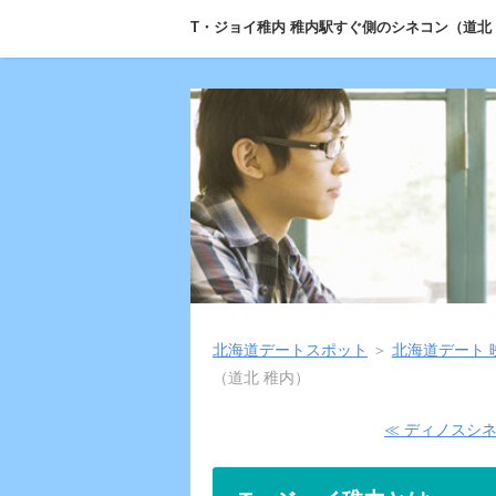
T・ジョイ稚内 稚内駅すぐ側のシネコン（道北
北海道デートスポット
＞
北海道デート 
（道北 稚内）
≪ ディノスシ