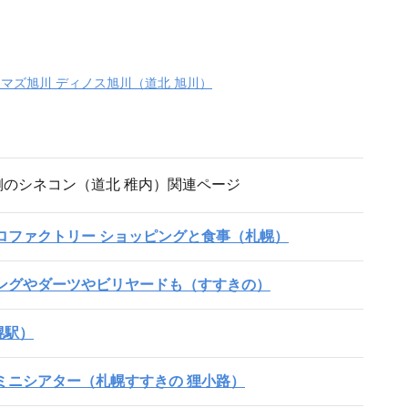
ネマズ旭川 ディノス旭川（道北 旭川）
側のシネコン（道北 稚内）関連ページ
ロファクトリー ショッピングと食事（札幌）
ングやダーツやビリヤードも（すすきの）
幌駅）
ミニシアター（札幌すすきの 狸小路）