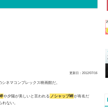
更新日：
2012/07/16
結のシネマコンプレックス映画館だ。
岬
や夕陽が美しいと言われる
ノシャップ岬
が有名だ
られない。