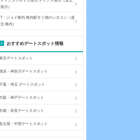
ディノスシネマズ旭川 ディノス旭川（道北
旭川）
T・ジョイ稚内 稚内駅すぐ側のシネコン（道
北 稚内）
おすすめデートスポット情報
東京デートスポット
横浜・神奈川デートスポット
千葉・埼玉 デートスポット
大阪・神戸デートスポット
京都・奈良デートスポット
名古屋・中部デートスポット