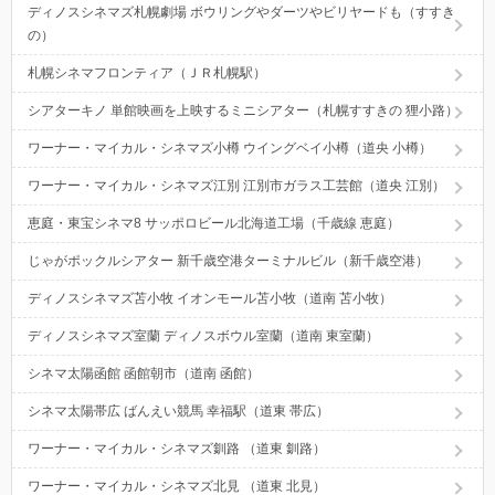
ディノスシネマズ札幌劇場 ボウリングやダーツやビリヤードも（すすき
の）
札幌シネマフロンティア（ＪＲ札幌駅）
シアターキノ 単館映画を上映するミニシアター（札幌すすきの 狸小路）
ワーナー・マイカル・シネマズ小樽 ウイングベイ小樽（道央 小樽）
ワーナー・マイカル・シネマズ江別 江別市ガラス工芸館（道央 江別）
恵庭・東宝シネマ8 サッポロビール北海道工場（千歳線 恵庭）
じゃがポックルシアター 新千歳空港ターミナルビル（新千歳空港）
ディノスシネマズ苫小牧 イオンモール苫小牧（道南 苫小牧）
ディノスシネマズ室蘭 ディノスボウル室蘭（道南 東室蘭）
シネマ太陽函館 函館朝市（道南 函館）
シネマ太陽帯広 ばんえい競馬 幸福駅（道東 帯広）
ワーナー・マイカル・シネマズ釧路 （道東 釧路）
ワーナー・マイカル・シネマズ北見 （道東 北見）