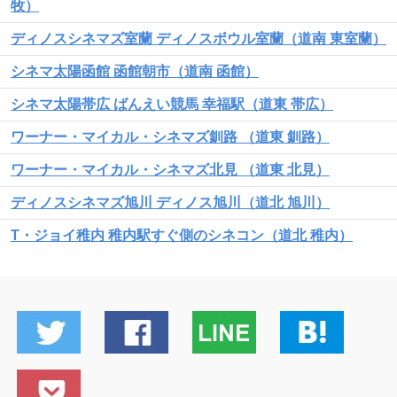
牧）
ディノスシネマズ室蘭 ディノスボウル室蘭（道南 東室蘭）
シネマ太陽函館 函館朝市（道南 函館）
シネマ太陽帯広 ばんえい競馬 幸福駅（道東 帯広）
ワーナー・マイカル・シネマズ釧路 （道東 釧路）
ワーナー・マイカル・シネマズ北見 （道東 北見）
ディノスシネマズ旭川 ディノス旭川（道北 旭川）
T・ジョイ稚内 稚内駅すぐ側のシネコン（道北 稚内）