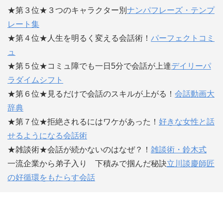
★第３位★３つのキャラクター別
ナンパフレーズ・テンプ
レート集
★第４位★人生を明るく変える会話術！
パーフェクトコミ
ュ
★第５位★コミュ障でも一日5分で会話が上達
デイリーパ
ラダイムシフト
★第６位★見るだけで会話のスキルが上がる！
会話動画大
辞典
★第７位★拒絶されるにはワケがあった！
好きな女性と話
せるようになる会話術
★雑談術★会話が続かないのはなぜ？！
雑談術・鈴木式
一流企業から弟子入り 下積みで掴んだ秘訣
立川談慶師匠
の好循環をもたらす会話