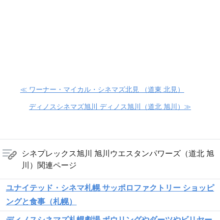
≪ ワーナー・マイカル・シネマズ北見 （道東 北見）
ディノスシネマズ旭川 ディノス旭川（道北 旭川）≫
シネプレックス旭川 旭川ウエスタンパワーズ（道北 旭
川）関連ページ
ユナイテッド・シネマ札幌 サッポロファクトリー ショッピ
ングと食事（札幌）
ディノスシネマズ札幌劇場 ボウリングやダーツやビリヤー