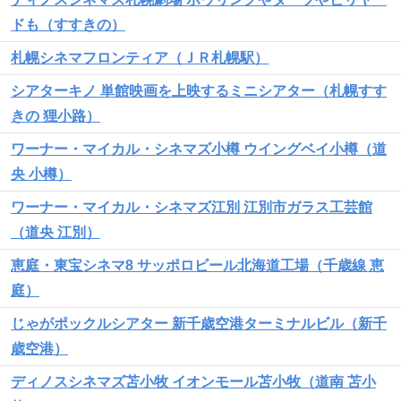
ドも（すすきの）
札幌シネマフロンティア（ＪＲ札幌駅）
シアターキノ 単館映画を上映するミニシアター（札幌すす
きの 狸小路）
ワーナー・マイカル・シネマズ小樽 ウイングベイ小樽（道
央 小樽）
ワーナー・マイカル・シネマズ江別 江別市ガラス工芸館
（道央 江別）
恵庭・東宝シネマ8 サッポロビール北海道工場（千歳線 恵
庭）
じゃがポックルシアター 新千歳空港ターミナルビル（新千
歳空港）
ディノスシネマズ苫小牧 イオンモール苫小牧（道南 苫小