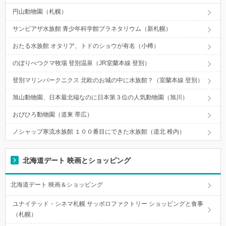
円山動物園（札幌）
サンピアザ水族館 青少年科学館プラネタリウム（新札幌）
おたる水族館 オタリア、トドのショウが有名（小樽）
のぼりべつクマ牧場 登別温泉（JR室蘭本線 登別）
登別マリンパークニクス 北欧のお城の中に水族館？（室蘭本線 登別）
旭山動物園、日本最北端なのに日本第３位の人気動物園（旭川）
おびひろ動物園（道東 帯広）
ノシャップ寒流水族館 １００番目にできた水族館（道北 稚内）
北海道デート 映画とショッピング
北海道デート 映画＆ショッピング
ユナイテッド・シネマ札幌 サッポロファクトリー ショッピングと食事
（札幌）